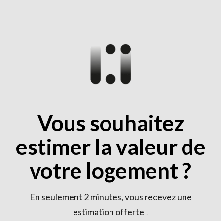
Skip
WORDPRESS
to
Un site utilisant WordPress
content
Vous souhaitez
estimer la valeur de
votre logement ?
En seulement 2 minutes, vous recevez une
Search
estimation offerte !